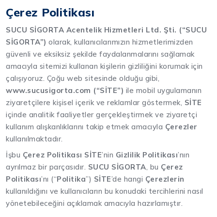
Çerez Politikası
SUCU SİGORTA Acentelik Hizmetleri Ltd. Şti. (“SUCU
SİGORTA”)
olarak, kullanıcılarımızın hizmetlerimizden
güvenli ve eksiksiz şekilde faydalanmalarını sağlamak
amacıyla sitemizi kullanan kişilerin gizliliğini korumak için
çalışıyoruz. Çoğu web sitesinde olduğu gibi,
www.sucusigorta.com (“SİTE”)
ile mobil uygulamanın
ziyaretçilere kişisel içerik ve reklamlar göstermek,
SİTE
içinde analitik faaliyetler gerçekleştirmek ve ziyaretçi
kullanım alışkanlıklarını takip etmek amacıyla
Çerezler
kullanılmaktadır.
İşbu
Çerez Politikası SİTE
’nin
Gizlilik Politikası
’nın
ayrılmaz bir parçasıdır.
SUCU SİGORTA
, bu
Çerez
Politikası
’nı (“
Politika
”)
SİTE
’de hangi
Çerezlerin
kullanıldığını ve kullanıcıların bu konudaki tercihlerini nasıl
yönetebileceğini açıklamak amacıyla hazırlamıştır.