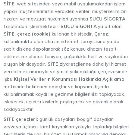
SİTE
, web sitesinden veya mobil uygulamalardan işlem
yapan müşterilerimizin verdikleri veriler, müşterilerimizin
rızaları ve mevzuat hükümleri uyarınca
SUCU SİGORTA
tarafından işlenmektedir.
SUCU SİGORTA
’ya ait olan
SİTE, çerez (cookie)
kullanan bir sitedir.
Çerez
;
kullanılmakta olan cihazın internet tarayıcısına ya da
sabit diskine depolanarak söz konusu cihazın tespit
edilmesine olanak tanıyan, çoğunlukla harf ve sayılardan
oluşan bir dosyadır.
SİTE
ziyaretçilerine daha iyi hizmet
verebilmek amacıyla ve yasal yükümlülüğü çerçevesinde,
işbu
Kişisel Verilerin Korunması Hakkında Açıklama
metninde belirlenen amaçlar ve kapsam dışında
kullanılmamak kaydı ile gezinme bilgilerinizi toplayacak,
işleyecek, üçüncü kişilerle paylaşacak ve güvenli olarak
saklayacaktır.
SİTE çerezleri;
günlük dosyaları, boş gif dosyaları
ve/veya üçüncü taraf kaynakları yoluyla topladığı bilgileri
tercihlerinizle ilgili bir özet oluşturmak amacıyla depolar.